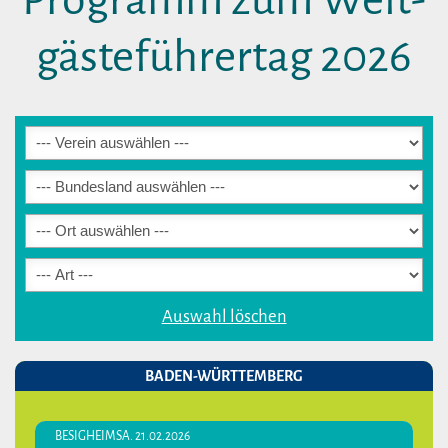
Programm zum Welt­
gäste­führertag 2026
Auswahl löschen
BADEN-WÜRTTEMBERG
BESIGHEIM
SA. 21.02.2026