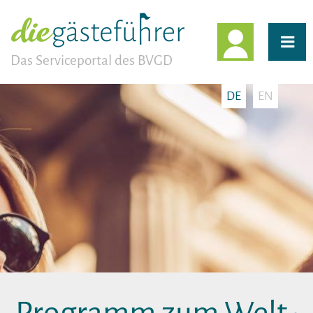
EINLOGG
Das Serviceportal des BVGD
DE
EN