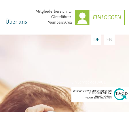
Mitglieder­bereich für
EINLOGGEN
Gästeführer:
Über uns
Members Area
DE
EN
Ein Service des BVGD