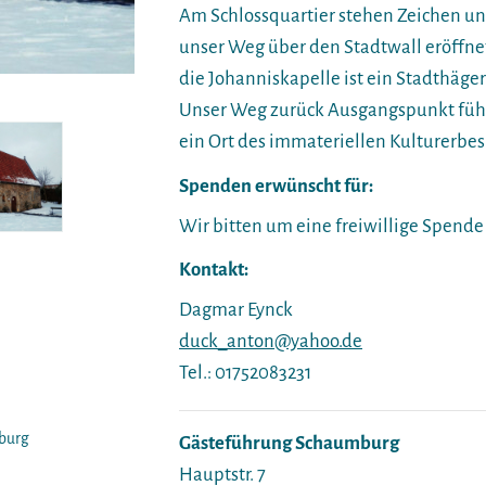
Am Schlossquartier stehen Zeichen un
unser Weg über den Stadtwall eröffnet 
die Johanniskapelle ist ein Stadthäge
Unser Weg zurück Ausgangspunkt führt
ein Ort des immateriellen Kulturerbes
Spenden erwünscht für:
Wir bitten um eine freiwillige Spende 
Kontakt:
Dagmar Eynck
duck_anton@yahoo.de
Tel.: 01752083231
mburg
Gästeführung Schaumburg
Hauptstr. 7