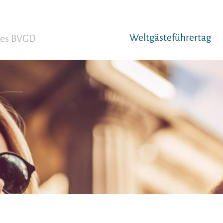
Weltgäst­eführertag
 des BVGD