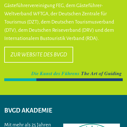
Gästeführervereinigung FEG, dem Gästeführer-
Weltverband WFTGA, der Deutschen Zentrale für
Tourismus (DZT), dem Deutschen Tourismusverband
(DTV), dem Deutschen Reiseverband (DRV) und dem
Internationalem Bustouristik Verband (RDA).
ZUR WEBSITE DES BVGD
BVGD AKADEMIE
Mit mehr als 25 Jahren