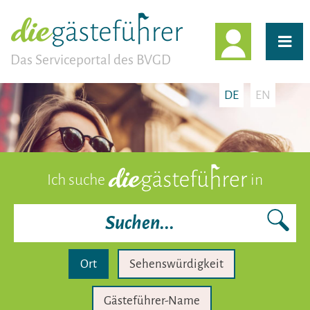
EINLOGG
Das Serviceportal des BVGD
DE
EN
Ich suche
in
Ort
Sehenswürdigkeit
Gästeführer-Name