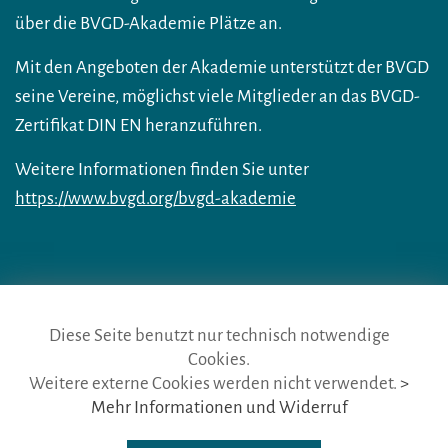
über die BVGD-Akademie Plätze an.
Mit den Angeboten der Akademie unterstützt der BVGD
seine Vereine, möglichst viele Mitglieder an das BVGD-
Zertifikat DIN EN heranzuführen.
Weitere Informationen finden Sie unter
https://www.bvgd.org/bvgd-akademie
Diese Seite benutzt nur technisch notwendige
Cookies.
die gästeführer · vertr. durch BVGD · Gustav-Adolf-Str. 33 · D-90439
Weitere externe Cookies werden nicht verwendet.
>
Nürnberg
Mehr Informationen und Widerruf
Telefon: Fon:
+49 (0)911 65 64 675
· Mail:
info@die-gaestefuehrer.de