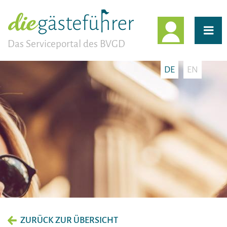
EINLOGG
Das Serviceportal des BVGD
DE
EN
ZURÜCK ZUR ÜBERSICHT