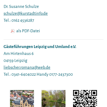
Dr. Susanne Schulze
schulze@kurstadtinfo.de
Tel.: 0162 4536287
als PDF-Datei
Gästeführungen Leipzig und Umland e.V.
Am Hirtenhaus 6
04159 Leipzig
liebscher.romana@web.de
Tel.: 0341-6404022 Handy 0177-2437300