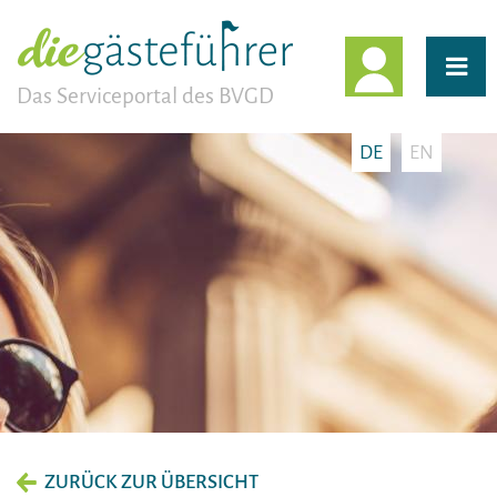
EINLOGG
Das Serviceportal des BVGD
DE
EN
ZURÜCK ZUR ÜBERSICHT