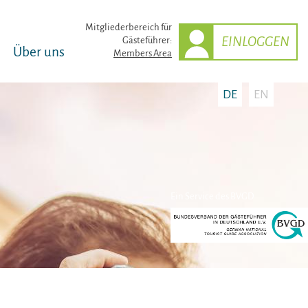
Mitglieder­bereich für
EINLOGGEN
Gästeführer:
Über uns
Members Area
DE
EN
Ein Service des BVGD