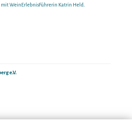
 mit WeinErlebnisFührerin Katrin Held.
rg e.V.