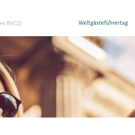
Weltgäst­eführertag
 des BVGD