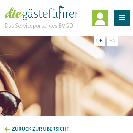
EINLOGG
Das Serviceportal des BVGD
DE
EN
ZURÜCK ZUR ÜBERSICHT