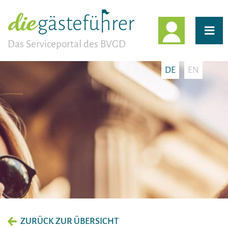
EINLOGG
Das Serviceportal des BVGD
DE
EN
ZURÜCK ZUR ÜBERSICHT