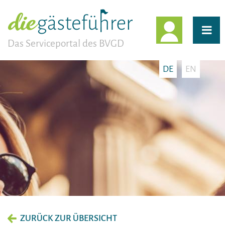
EINLOGG
Das Serviceportal des BVGD
DE
EN
ZURÜCK ZUR ÜBERSICHT