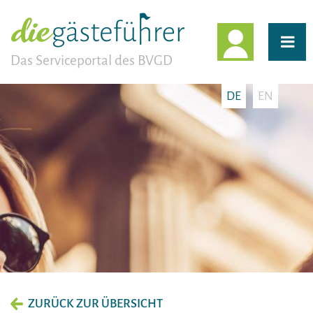
EINLOGG
Das Serviceportal des BVGD
DE
EN
ZURÜCK ZUR ÜBERSICHT