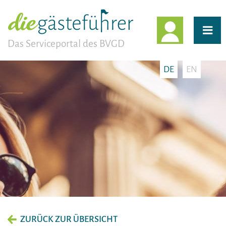
EINLOGG
Das Serviceportal des BVGD
DE
EN
ZURÜCK ZUR ÜBERSICHT