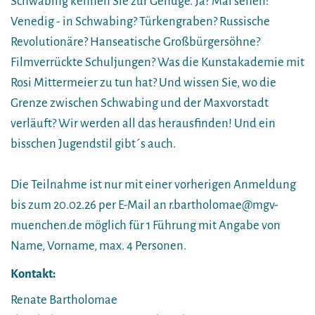
Schwabing kennen Sie zur Genüge. Ja? Mal sehen:
Venedig - in Schwabing? Türkengraben? Russische
Revolutionäre? Hanseatische Großbürgersöhne?
Filmverrückte Schuljungen? Was die Kunstakademie mit
Rosi Mittermeier zu tun hat? Und wissen Sie, wo die
Grenze zwischen Schwabing und der Maxvorstadt
verläuft? Wir werden all das herausfinden! Und ein
bisschen Jugendstil gibt´s auch.
Die Teilnahme ist nur mit einer vorherigen Anmeldung
bis zum 20.02.26 per E-Mail an r.bartholomae@mgv-
muenchen.de möglich für 1 Führung mit Angabe von
Name, Vorname, max. 4 Personen.
Kontakt:
Renate Bartholomae