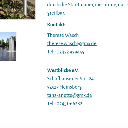
durch die Stadtmauer, die Türme, das
greifbar.
Kontakt:
Therese Wasch
therese.wasch@gmx.de
Tel.: 02452 939455
Westblicke e.V.
Schafhausener Str. 124
52525 Heinsberg
tanz-anette@gmx.de
Tel.: 02451-66282