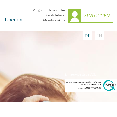
Mitglieder­bereich für
EINLOGGEN
Gästeführer:
Über uns
Members Area
DE
EN
Ein Service des BVGD