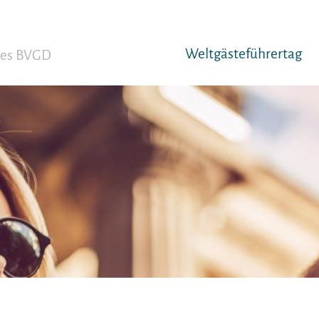
Weltgäst­eführertag
 des BVGD