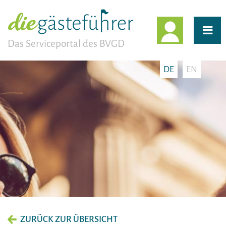
EINLOGG
Das Serviceportal des BVGD
DE
EN
ZURÜCK ZUR ÜBERSICHT