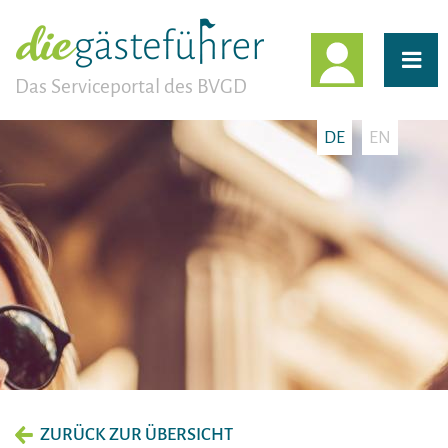
EINLOGG
Das Serviceportal des BVGD
DE
EN
ZURÜCK ZUR ÜBERSICHT