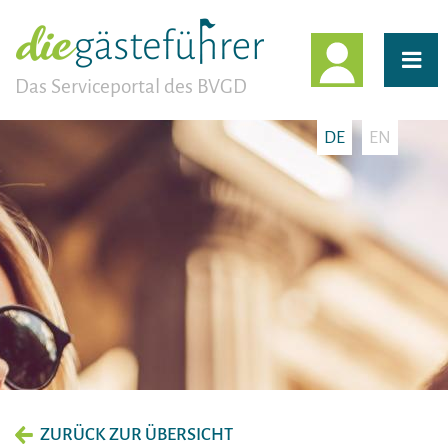
EINLOGG
Das Serviceportal des BVGD
DE
EN
ZURÜCK ZUR ÜBERSICHT