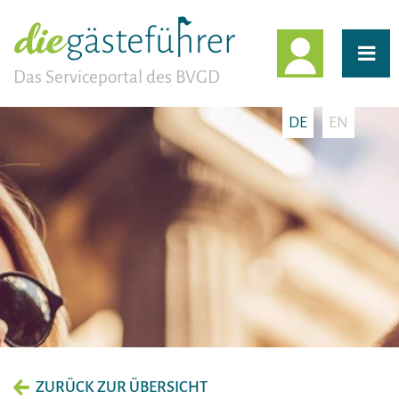
EINLOGG
Das Serviceportal des BVGD
DE
EN
ZURÜCK ZUR ÜBERSICHT