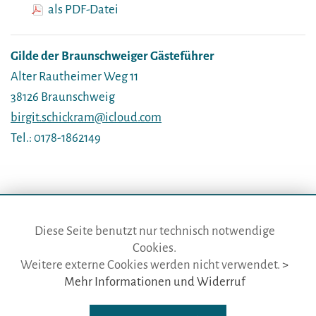
als PDF-Datei
Gilde der Braunschweiger Gästeführer
Alter Rautheimer Weg 11
38126 Braunschweig
birgit.schickram@icloud.com
Tel.: 0178-1862149
Diese Seite benutzt nur technisch notwendige
Cookies.
die gästeführer · vertr. durch BVGD · Gustav-Adolf-Str. 33 · D-90439
Weitere externe Cookies werden nicht verwendet.
>
Nürnberg
Mehr Informationen und Widerruf
Telefon: Fon:
+49 (0)911 65 64 675
· Mail:
info@die-gaestefuehrer.de