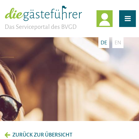
EINLOGG
Das Serviceportal des BVGD
DE
EN
ZURÜCK ZUR ÜBERSICHT