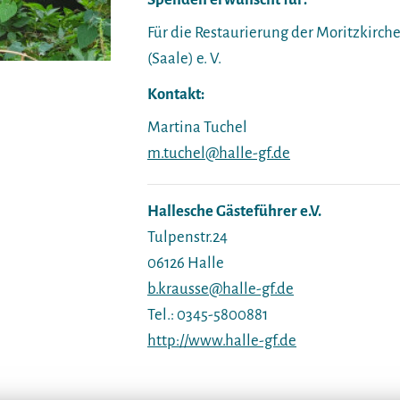
Für die Restaurierung der Moritzkirche 
(Saale) e. V.
Kontakt:
Martina Tuchel
m.tuchel@halle-gf.de
Hallesche Gästeführer e.V.
Tulpenstr.24
06126 Halle
b.krausse@halle-gf.de
Tel.: 0345-5800881
http://www.halle-gf.de