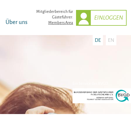
Mitglieder­bereich für
EINLOGGEN
Gästeführer:
Über uns
Members Area
DE
EN
Ein Service des BVGD