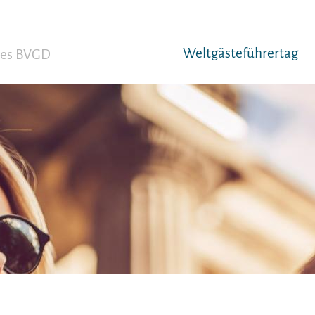
Weltgäst­eführertag
 des BVGD