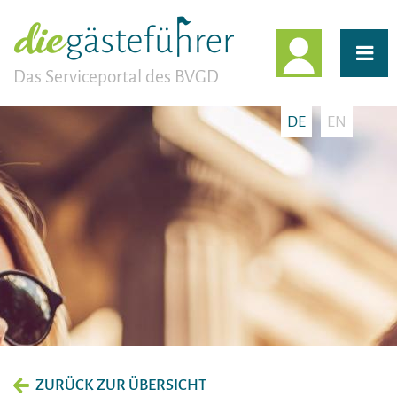
EINLOGG
Das Serviceportal des BVGD
DE
EN
ZURÜCK ZUR ÜBERSICHT