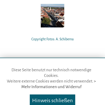
Copyright Fotos: A. Schiberna
Diese Seite benutzt nur technisch notwendige
Cookies.
die gästeführer · vertr. durch BVGD · Gustav-Adolf-Str. 33 · D-90439
Weitere externe Cookies werden nicht verwendet.
>
Nürnberg
Mehr Informationen und Widerruf
Telefon: Fon:
+49 (0)911 65 64 675
· Mail:
info@die-gaestefuehrer.de
Hinweis schließen
Nutzungsbedingungen
·
Impressum
·
Datenschutz