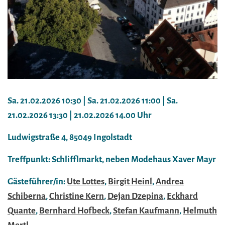
Sa. 21.02.2026 10:30 | Sa. 21.02.2026 11:00 | Sa.
21.02.2026 13:30 | 21.02.2026 14.00 Uhr
Ludwigstraße 4, 85049 Ingolstadt
Treffpunkt: Schlifflmarkt, neben Modehaus Xaver Mayr
Gästeführer/in:
Ute Lottes
,
Birgit Heinl
,
Andrea
Schiberna
,
Christine Kern
,
Dejan Dzepina
,
Eckhard
Quante
,
Bernhard Hofbeck
,
Stefan Kaufmann
,
Helmuth