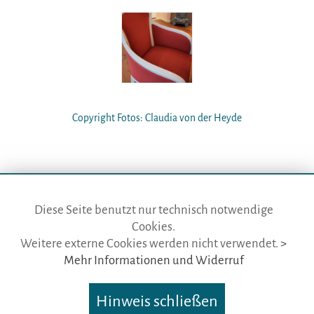
Copyright Fotos: Claudia von der Heyde
Diese Seite benutzt nur technisch notwendige
Cookies.
die gästeführer · vertr. durch BVGD · Gustav-Adolf-Str. 33 · D-90439
Weitere externe Cookies werden nicht verwendet.
>
Nürnberg
Mehr Informationen und Widerruf
Telefon: Fon:
+49 (0)911 65 64 675
· Mail:
info@die-gaestefuehrer.de
Hinweis schließen
Nutzungsbedingungen
·
Impressum
·
Datenschutz