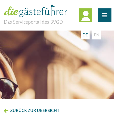
EINLOGG
Das Serviceportal des BVGD
DE
EN
ZURÜCK ZUR ÜBERSICHT