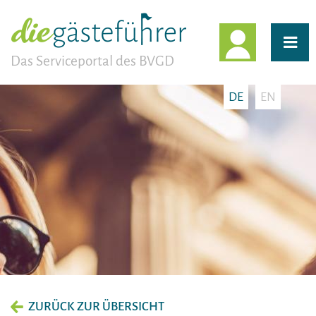
EINLOGG
Das Serviceportal des BVGD
DE
EN
ZURÜCK ZUR ÜBERSICHT