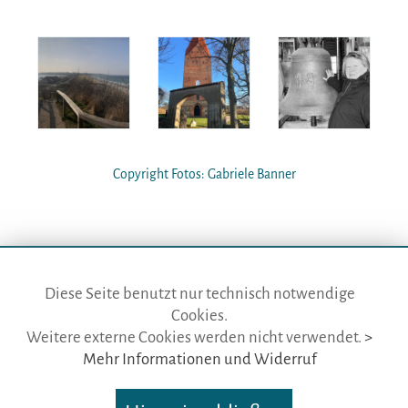
Copyright Fotos: Gabriele Banner
Diese Seite benutzt nur technisch notwendige
Cookies.
die gästeführer · vertr. durch BVGD · Gustav-Adolf-Str. 33 · D-90439
Weitere externe Cookies werden nicht verwendet.
>
Nürnberg
Mehr Informationen und Widerruf
Telefon: Fon:
+49 (0)911 65 64 675
· Mail:
info@die-gaestefuehrer.de