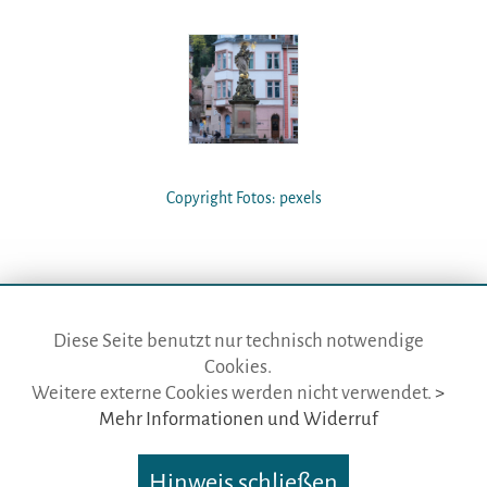
Copyright Fotos: pexels
Diese Seite benutzt nur technisch notwendige
Cookies.
die gästeführer · vertr. durch BVGD · Gustav-Adolf-Str. 33 · D-90439
Weitere externe Cookies werden nicht verwendet.
>
Nürnberg
Mehr Informationen und Widerruf
Telefon: Fon:
+49 (0)911 65 64 675
· Mail:
info@die-gaestefuehrer.de
Hinweis schließen
Nutzungsbedingungen
·
Impressum
·
Datenschutz