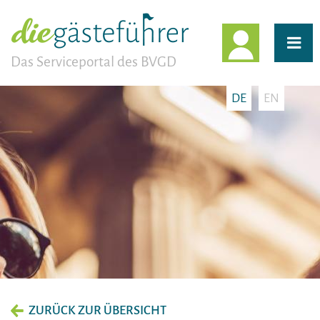
EINLOGG
Das Serviceportal des BVGD
DE
EN
ZURÜCK ZUR ÜBERSICHT