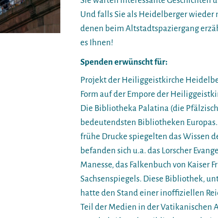
Sie warten interessante Geschichten 
Und falls Sie als Heidelberger wiede
denen beim Altstadtspaziergang erzähl
es Ihnen!
Spenden erwünscht für:
Projekt der Heiliggeistkirche Heidelbe
Form auf der Empore der Heiliggeistki
Die Bibliotheka Palatina (die Pfälzisc
bedeutendsten Bibliotheken Europas.
frühe Drucke spiegelten das Wissen de
befanden sich u.a. das Lorscher Evange
Manesse, das Falkenbuch von Kaiser Fri
Sachsenspiegels. Diese Bibliothek, un
hatte den Stand einer inoffiziellen Rei
Teil der Medien in der Vatikanischen A