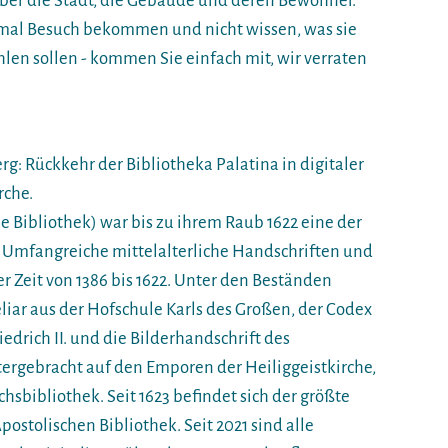
über die Stadt, die Gebäude und deren Bewohner.
r mal Besuch bekommen und nicht wissen, was sie
en sollen - kommen Sie einfach mit, wir verraten
rg: Rückkehr der Bibliotheka Palatina in digitaler
rche.
he Bibliothek) war bis zu ihrem Raub 1622 eine der
 Umfangreiche mittelalterliche Handschriften und
r Zeit von 1386 bis 1622. Unter den Beständen
liar aus der Hofschule Karls des Großen, der Codex
edrich II. und die Bilderhandschrift des
tergebracht auf den Emporen der Heiliggeistkirche,
chsbibliothek. Seit 1623 befindet sich der größte
postolischen Bibliothek. Seit 2021 sind alle