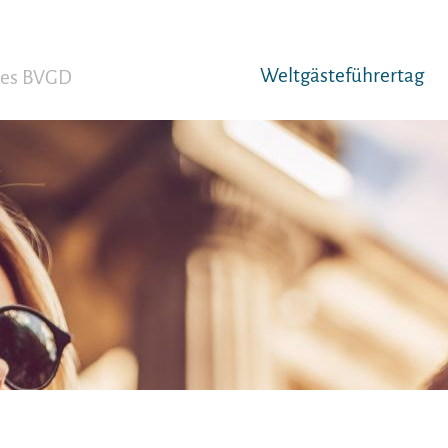
Weltgäst­eführertag
 des BVGD