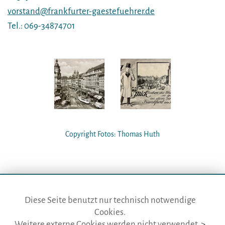
vorstand@frankfurter-gaestefuehrer.de
Tel.: 069-34874701
Copyright Fotos: Thomas Huth
Diese Seite benutzt nur technisch notwendige
Cookies.
die gästeführer · vertr. durch BVGD · Gustav-Adolf-Str. 33 · D-90439
Weitere externe Cookies werden nicht verwendet.
>