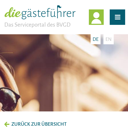
EINLOGG
Das Serviceportal des BVGD
DE
EN
ZURÜCK ZUR ÜBERSICHT