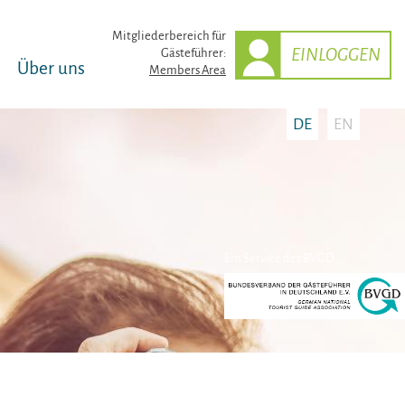
Mitglieder­bereich für
EINLOGGEN
Gästeführer:
Über uns
Members Area
DE
EN
Ein Service des BVGD