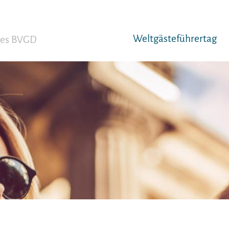
Weltgäst­eführertag
 des BVGD