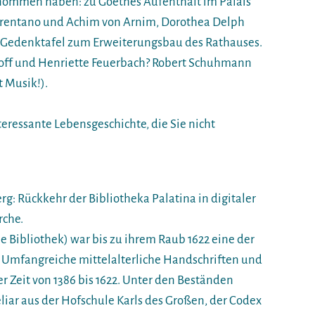
genommen haben: zu Goethes Aufenthalt im Palais
Brentano und Achim von Arnim, Dorothea Delph
 Gedenktafel zum Erweiterungsbau des Rathauses.
off und Henriette Feuerbach? Robert Schuhmann
t Musik!).
nteressante Lebensgeschichte, die Sie nicht
rg: Rückkehr der Bibliotheka Palatina in digitaler
rche.
he Bibliothek) war bis zu ihrem Raub 1622 eine der
 Umfangreiche mittelalterliche Handschriften und
r Zeit von 1386 bis 1622. Unter den Beständen
liar aus der Hofschule Karls des Großen, der Codex