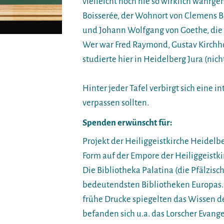
vielleicht noch nie so wirklich wahr
Boisserée, der Wohnort von Clemens 
und Johann Wolfgang von Goethe, die
Wer war Fred Raymond, Gustav Kirchh
studierte hier in Heidelberg Jura (nich
Hinter jeder Tafel verbirgt sich eine i
verpassen sollten.
Spenden erwünscht für:
Projekt der Heiliggeistkirche Heidelbe
Form auf der Empore der Heiliggeistki
Die Bibliotheka Palatina (die Pfälzisc
bedeutendsten Bibliotheken Europas.
frühe Drucke spiegelten das Wissen de
befanden sich u.a. das Lorscher Evange