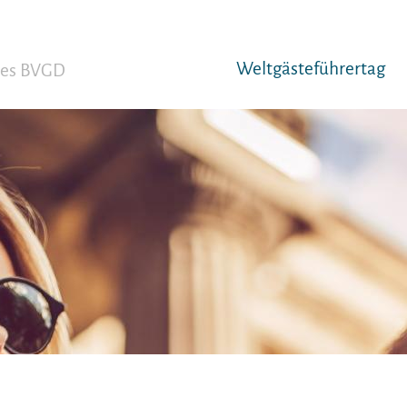
Weltgäst­eführertag
 des BVGD