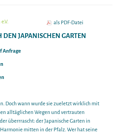
e.V.
als PDF-Datei
H DEN JAPANISCHEN GARTEN
uf Anfrage
rn
en
n. Doch wann wurde sie zueletzt wirklich mit
en alltäglichen Wegen und vertrauten
der überrrascht: der Japanische Garten in
e Harmonie mitten in der Pfalz. Wer hat seine