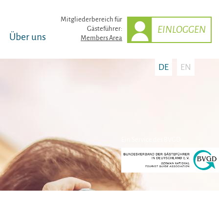
Mitglieder­bereich für
EINLOGGEN
Gästeführer:
Über uns
Members Area
DE
EN
Ein Service des BVGD