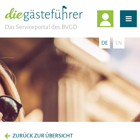
EINLOGG
Das Serviceportal des BVGD
DE
EN
ZURÜCK ZUR ÜBERSICHT