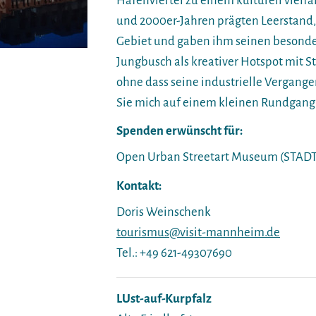
Hafenviertel zu einem kulturell vielfä
und 2000er-Jahren prägten Leerstand,
Gebiet und gaben ihm seinen besonder
Jungbusch als kreativer Hotspot mit S
ohne dass seine industrielle Vergange
Sie mich auf einem kleinen Rundgang d
Spenden erwünscht für:
Open Urban Streetart Museum (STA
Kontakt:
Doris Weinschenk
tourismus@visit-mannheim.de
Tel.: +49 621-49307690
LUst-auf-Kurpfalz