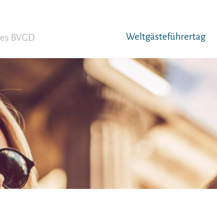
Weltgäst­eführertag
 des BVGD