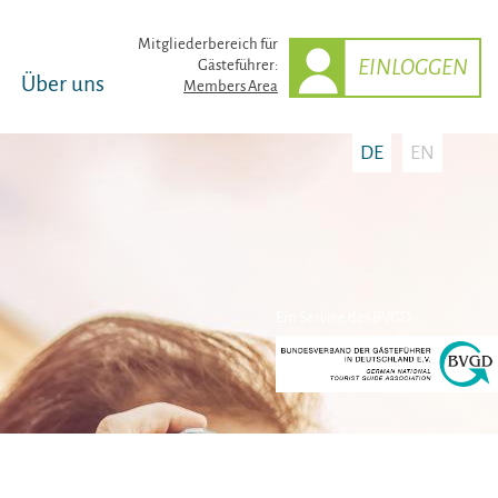
Mitglieder­bereich für
EINLOGGEN
Gästeführer:
Über uns
Members Area
DE
EN
Ein Service des BVGD