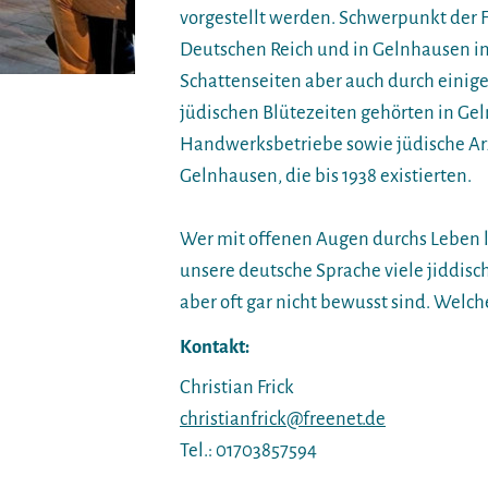
vorgestellt werden. Schwerpunkt der F
Deutschen Reich und in Gelnhausen in 
Schattenseiten aber auch durch einig
jüdischen Blütezeiten gehörten in Ge
Handwerksbetriebe sowie jüdische Ar
Gelnhausen, die bis 1938 existierten.
Wer mit offenen Augen durchs Leben l
unsere deutsche Sprache viele jiddisc
aber oft gar nicht bewusst sind. Welc
Kontakt:
Christian Frick
christianfrick@freenet.de
Tel.: 01703857594