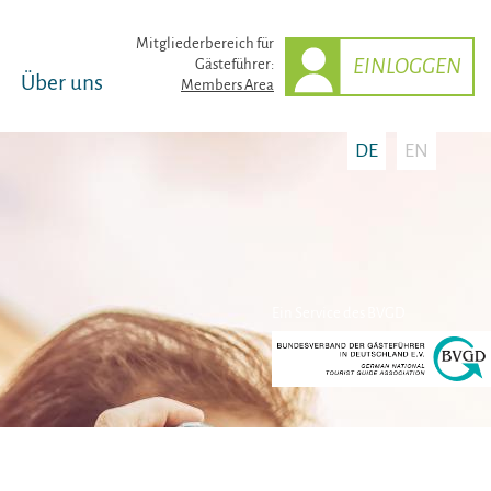
Mitglieder­bereich für
EINLOGGEN
Gästeführer:
Über uns
Members Area
DE
EN
Ein Service des BVGD