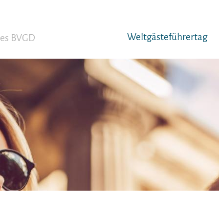
Weltgäst­eführertag
 des BVGD