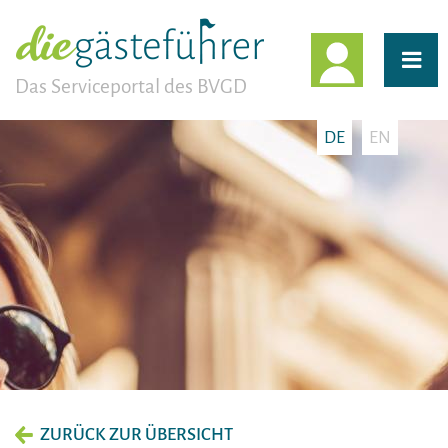
EINLOGG
Das Serviceportal des BVGD
DE
EN
ZURÜCK ZUR ÜBERSICHT