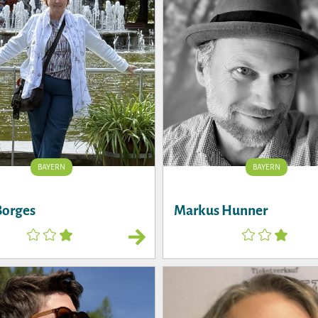
BAYERN
BAYERN
Borges
Markus Hunner