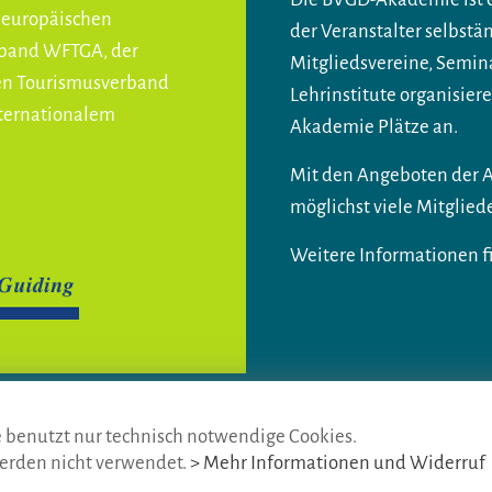
r europäischen
der Veranstalter selbst
rband WFTGA, der
Mitgliedsvereine, Semina
hen Tourismusverband
Lehrinstitute organisie
ternationalem
Akademie Plätze an.
Mit den Angeboten der A
möglichst viele Mitglie
Weitere Informationen f
h BVGD · Gustav-Adolf-Str. 33 · D-90439 Nürnberg
e benutzt nur technisch notwendige Cookies.
4 675
· Mail:
info@die-gaestefuehrer.de
erden nicht verwendet.
> Mehr Informationen und Widerruf