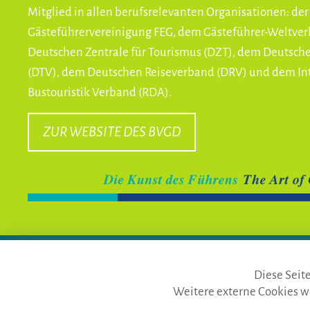
Mitglied in allen berufsrelevanten Organisationen: de
Gästeführervereinigung FEG, dem Gästeführer-Weltve
Deutschen Zentrale für Tourismus (DZT), dem Deutsc
(DTV), dem Deutschen Reiseverband (DRV) und dem In
Bustouristik Verband (RDA).
ZUR WEBSITE DES BVGD
die gästeführer · vertr. durc
Diese Seit
Telefon: Fon:
+49 (0)911 65 6
Weitere externe Cookies w