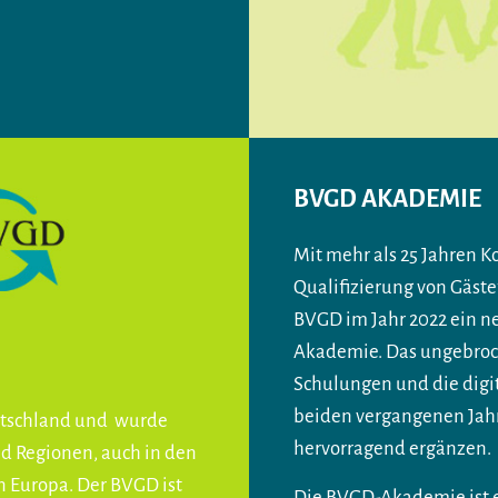
BVGD AKADEMIE
Mit mehr als 25 Jahren 
Qualifizierung von Gäste
BVGD im Jahr 2022 ein n
Akademie. Das ungebroc
Schulungen und die digit
beiden vergangenen Jahr
eutschland und wurde
hervorragend ergänzen.
nd Regionen, auch in den
 Europa. Der BVGD ist
Die BVGD-Akademie ist e