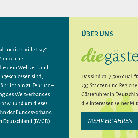
ÜBER UNS
al Tourist Guide Day“
 Zahlreiche
 die dem Weltverband
Das sind ca. 7.500 quali
angeschlossen sind,
235 Städten und Regione
jährlich am 21. Februar –
Gästeführer in Deutschla
g des Weltverbandes
die Interessen seiner Mit
– bzw. rund um dieses
 ihn der Bundesverband
MEHR ERFAHREN
in Deutschland (BVGD)