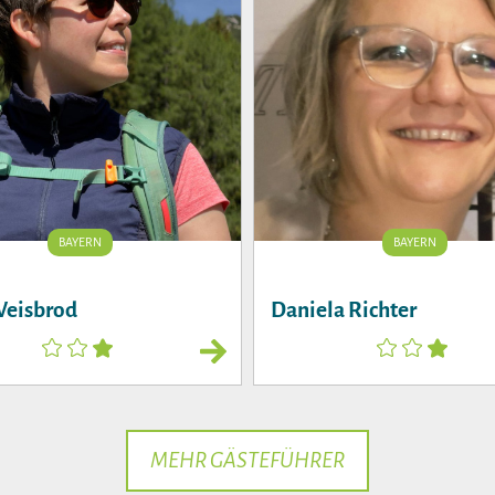
BAYERN
BAYERN
Weisbrod
Daniela Richter
MEHR GÄSTEFÜHRER