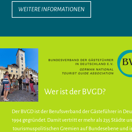
WEITERE INFORMATIONEN
Wer ist der BVGD?
Der BVGD ist der Berufsverband der Gästeführer in D
1994 gegründet. Damit vertritt er mehr als 235 Städte u
tourismuspolitischen Gremien auf Bundesebene und in