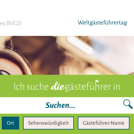
Weltgäst­eführertag
 des BVGD
Ich suche
in
Ort
Sehenswürdigkeit
Gästeführer-Name