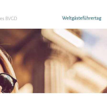
Weltgäst­eführertag
 des BVGD