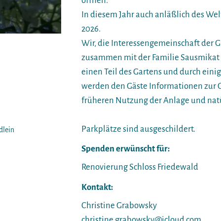
öffnen.
In diesem Jahr auch anläßlich des We
2026.
Wir, die Interessengemeinschaft der G
zusammen mit der Familie Sausmikat u
einen Teil des Gartens und durch ein
werden den Gäste Informationen zur G
früheren Nutzung der Anlage und nat
Parkplätze sind ausgeschildert.
dlein
Spenden erwünscht für:
Renovierung Schloss Friedewald
Kontakt:
Christine Grabowsky
christine.grabowsky@icloud.com