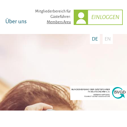
Mitglieder­bereich für
EINLOGGEN
Gästeführer:
Über uns
Members Area
DE
EN
Ein Service des BVGD