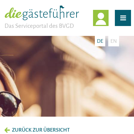
EINLOGG
Das Serviceportal des BVGD
DE
EN
ZURÜCK ZUR ÜBERSICHT