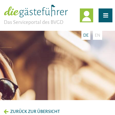
EINLOGG
Das Serviceportal des BVGD
DE
EN
ZURÜCK ZUR ÜBERSICHT