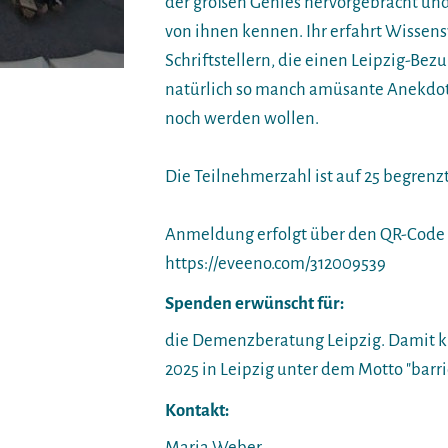
der großen Genies hervorgebracht und
von ihnen kennen. Ihr erfahrt Wisse
Schriftstellern, die einen Leipzig-Be
natürlich so manch amüsante Anekdote
noch werden wollen.
Die Teilnehmerzahl ist auf 25 begrenzt
Anmeldung erfolgt über den QR-Code 
https://eveeno.com/312009539
Spenden erwünscht für:
die Demenzberatung Leipzig. Damit k
2025 in Leipzig unter dem Motto "barri
Kontakt:
Maria Weber