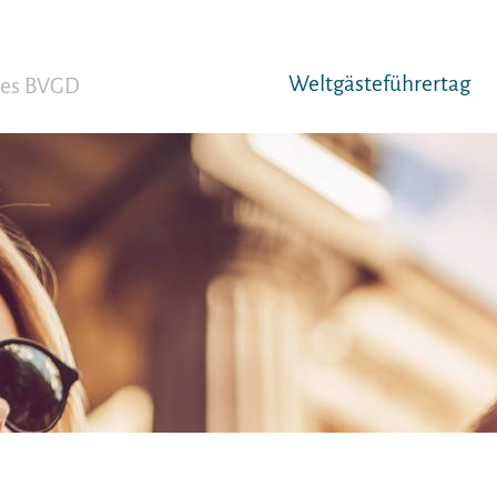
Weltgäst­eführertag
 des BVGD