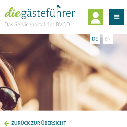
EINLOGG
Das Serviceportal des BVGD
DE
EN
ZURÜCK ZUR ÜBERSICHT