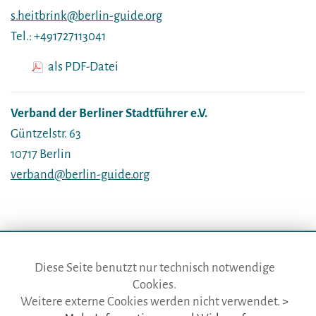
s.heitbrink@berlin-guide.org
Tel.: +491727113041
als PDF-Datei
Verband der Berliner Stadtführer e.V.
Güntzelstr. 63
10717 Berlin
verband@berlin-guide.org
Diese Seite benutzt nur technisch notwendige
Cookies.
die gästeführer · vertr. durch BVGD · Gustav-Adolf-Str. 33 · D-90439
Weitere externe Cookies werden nicht verwendet.
>
Nürnberg