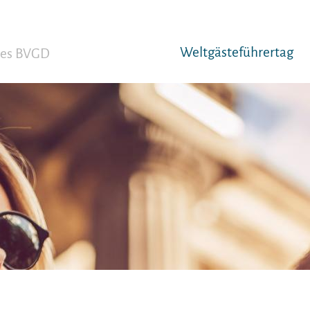
Weltgäst­eführertag
 des BVGD