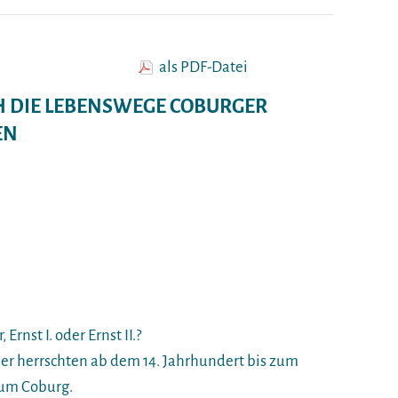
als PDF-Datei
H DIE LEBENSWEGE COBURGER
EN
rnst I. oder Ernst II.?
er herrschten ab dem 14. Jahrhundert bis zum
tum Coburg.