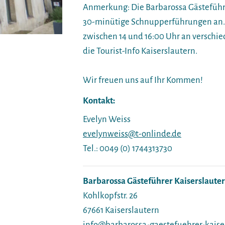
Anmerkung: Die Barbarossa Gästeführer
30-minütige Schnupperführungen an. 
zwischen 14 und 16:00 Uhr an verschi
die Tourist-Info Kaiserslautern.
Wir freuen uns auf Ihr Kommen!
Kontakt:
Evelyn Weiss
evelynweiss@t-onlinde.de
Tel.: 0049 (0) 1744313730
Barbarossa Gästeführer Kaiserslautern
Kohlkopfstr. 26
67661 Kaiserslautern
info@barbarossa-gaestefuehrer-kaise