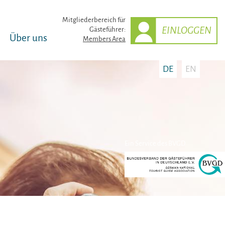
Mitglieder­bereich für
EINLOGGEN
Gästeführer:
Über uns
Members Area
DE
EN
Ein Service des BVGD