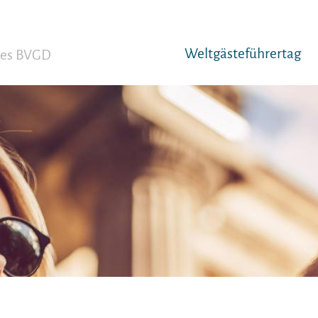
Weltgäst­eführertag
 des BVGD