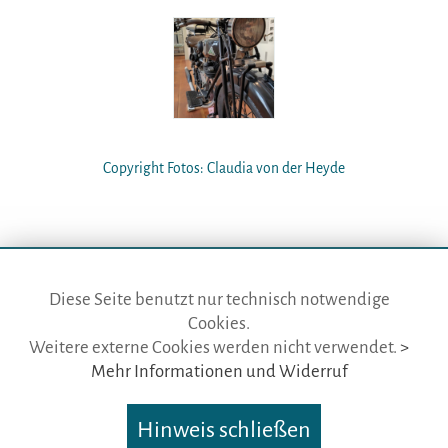
Copyright Fotos: Claudia von der Heyde
Diese Seite benutzt nur technisch notwendige
Cookies.
die gästeführer · vertr. durch BVGD · Gustav-Adolf-Str. 33 · D-90439
Weitere externe Cookies werden nicht verwendet.
>
Nürnberg
Mehr Informationen und Widerruf
Telefon: Fon:
+49 (0)911 65 64 675
· Mail:
info@die-gaestefuehrer.de
Hinweis schließen
Nutzungsbedingungen
·
Impressum
·
Datenschutz