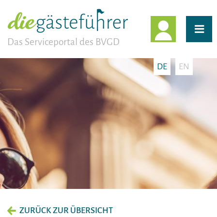
EINLOGG
Das Serviceportal des BVGD
DE
EN
ZURÜCK ZUR ÜBERSICHT