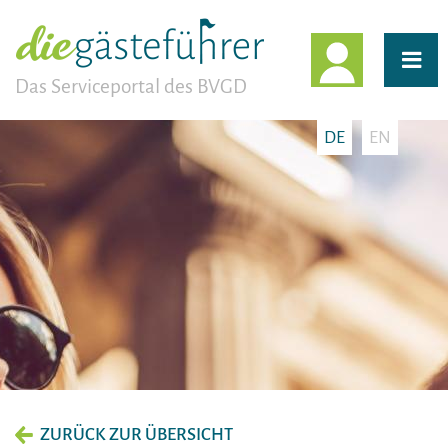
EINLOGG
Das Serviceportal des BVGD
DE
EN
ZURÜCK ZUR ÜBERSICHT