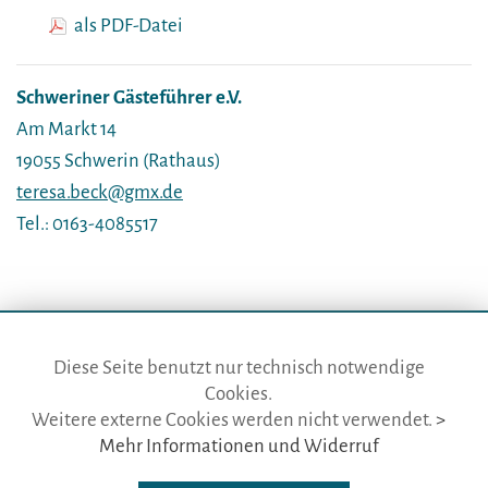
als PDF-Datei
Schweriner Gästeführer e.V.
Am Markt 14
19055 Schwerin (Rathaus)
teresa.beck@gmx.de
Tel.: 0163-4085517
Diese Seite benutzt nur technisch notwendige
Cookies.
die gästeführer · vertr. durch BVGD · Gustav-Adolf-Str. 33 · D-90439
Weitere externe Cookies werden nicht verwendet.
>
Nürnberg
Mehr Informationen und Widerruf
Telefon: Fon:
+49 (0)911 65 64 675
· Mail:
info@die-gaestefuehrer.de