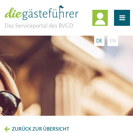
EINLOGG
Das Serviceportal des BVGD
DE
EN
ZURÜCK ZUR ÜBERSICHT