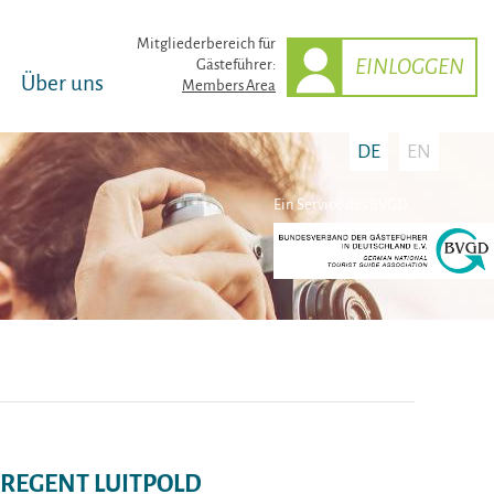
Mitglieder­bereich für
EINLOGGEN
Gästeführer:
Über uns
Members Area
DE
EN
Ein Service des BVGD
NZREGENT LUITPOLD