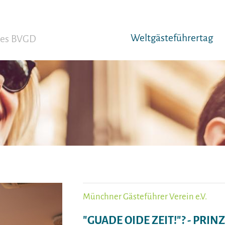
Weltgäst­eführertag
 des BVGD
Münchner Gästeführer Verein e.V.
"GUADE OIDE ZEIT!"? - PRI