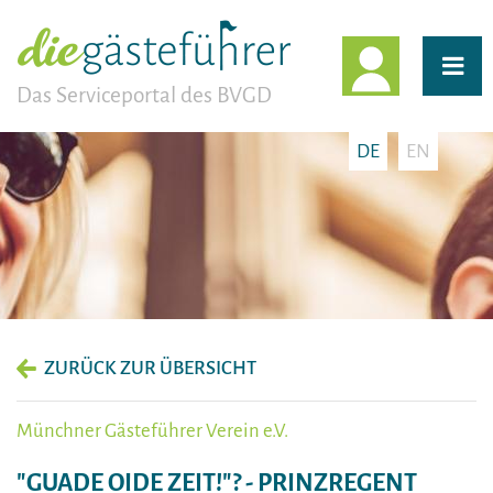
EINLOGG
Das Serviceportal des BVGD
DE
EN
ZURÜCK ZUR ÜBERSICHT
Münchner Gästeführer Verein e.V.
"GUADE OIDE ZEIT!"? - PRINZREGENT