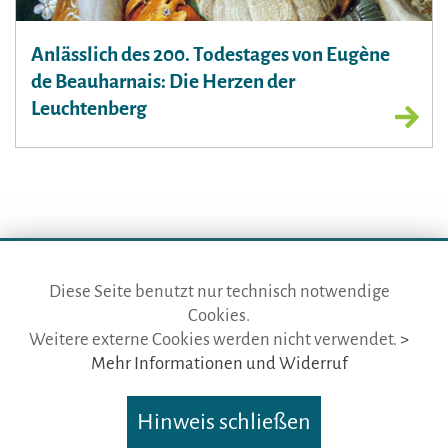
Anlässlich des 200. Todestages von Eugène
de Beauharnais: Die Herzen der
Leuchtenberg
Diese Seite benutzt nur technisch notwendige
Cookies.
die gästeführer · vertr. durch BVGD · Gustav-Adolf-Str. 33 · D-90439
Weitere externe Cookies werden nicht verwendet.
>
Nürnberg
Mehr Informationen und Widerruf
Telefon: Fon:
+49 (0)911 65 64 675
· Mail:
info@die-gaestefuehrer.de
Hinweis schließen
Nutzungsbedingungen
·
Impressum
·
Datenschutz