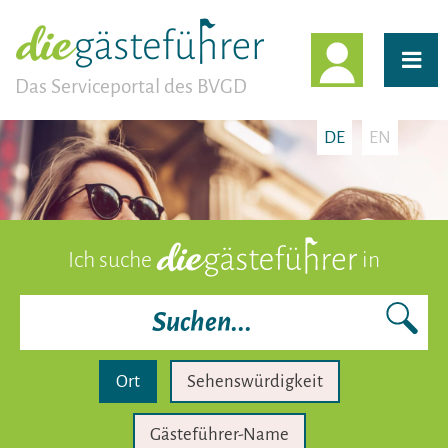
EINLOGG
Das Serviceportal des BVGD
DE
EN
Ich suche
in
Ort
Sehenswürdigkeit
Gästeführer-Name