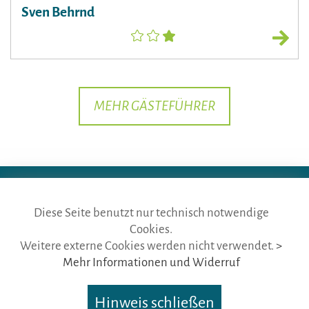
Sven Behrnd
MEHR GÄSTEFÜHRER
Diese Seite benutzt nur technisch notwendige
Cookies.
die gästeführer · vertr. durch BVGD · Gustav-Adolf-Str. 33 · D-90439
Weitere externe Cookies werden nicht verwendet.
>
Nürnberg
Mehr Informationen und Widerruf
Telefon: Fon:
+49 (0)911 65 64 675
· Mail:
info@die-gaestefuehrer.de
Nutzungsbedingungen
·
Impressum
·
Datenschutz
Hinweis schließen