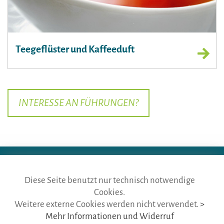
Teegeflüster und Kaffeeduft
INTERESSE AN FÜHRUNGEN?
Diese Seite benutzt nur technisch notwendige
Cookies.
die gästeführer · vertr. durch BVGD · Gustav-Adolf-Str. 33 · D-90439
Weitere externe Cookies werden nicht verwendet.
>
Nürnberg
Mehr Informationen und Widerruf
Telefon: Fon:
+49 (0)911 65 64 675
· Mail:
info@die-gaestefuehrer.de