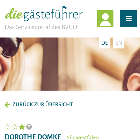
EINLOGG
Das Serviceportal des BVGD
DE
EN
ZURÜCK ZUR ÜBERSICHT
DOROTHE DOMKE
Südwestfalen