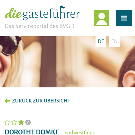
EINLOGG
Das Serviceportal des BVGD
DE
EN
ZURÜCK ZUR ÜBERSICHT
DOROTHE DOMKE
Südwestfalen