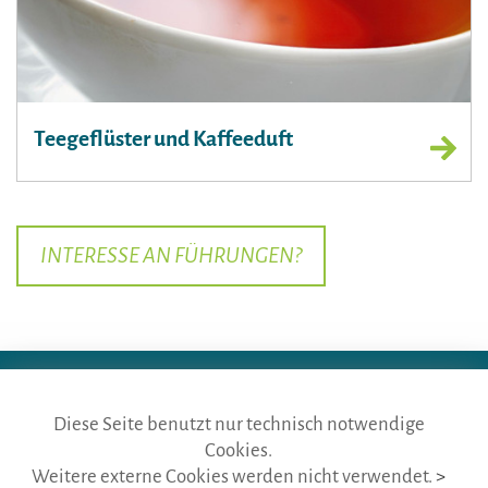
Teegeflüster und Kaffeeduft
INTERESSE AN FÜHRUNGEN?
Diese Seite benutzt nur technisch notwendige
Cookies.
die gästeführer · vertr. durch BVGD · Gustav-Adolf-Str. 33 · D-90439
Weitere externe Cookies werden nicht verwendet.
>
Nürnberg