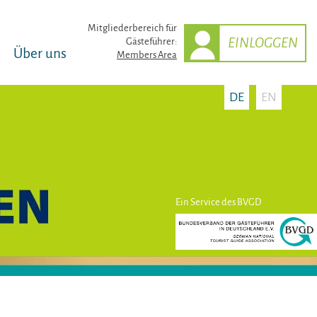
Mitglieder­bereich für
EINLOGGEN
Gästeführer:
Über uns
Members Area
DE
EN
Ein Service des BVGD