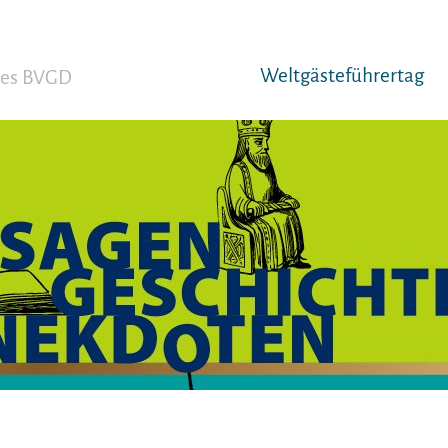
Weltgäst­eführertag
 des BVGD