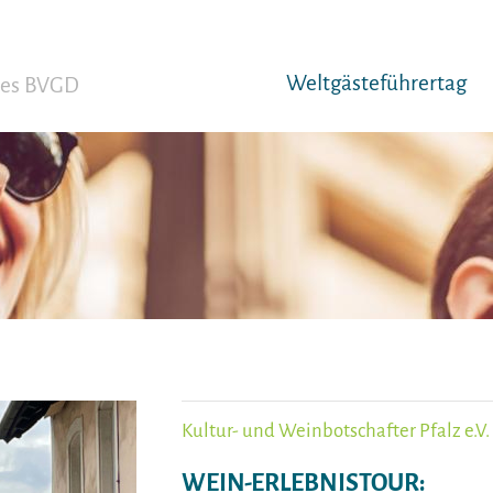
Weltgäst­eführertag
 des BVGD
Kultur- und Weinbotschafter Pfalz e.V.
WEIN-ERLEBNISTOUR: