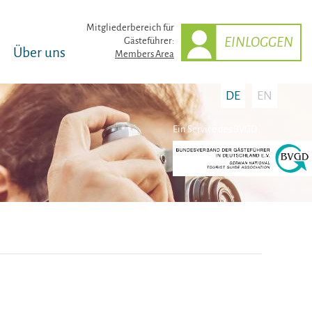
Mitglieder­bereich für
EINLOGGEN
Gästeführer:
Über uns
Members Area
DE
EN
Ein Service des BVGD