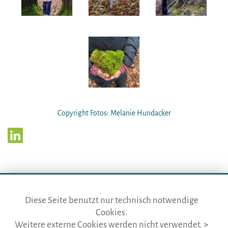
Copyright Fotos: Melanie Hundacker
Diese Seite benutzt nur technisch notwendige
Cookies.
die gästeführer · vertr. durch BVGD · Gustav-Adolf-Str. 33 · D-90439
Weitere externe Cookies werden nicht verwendet.
>