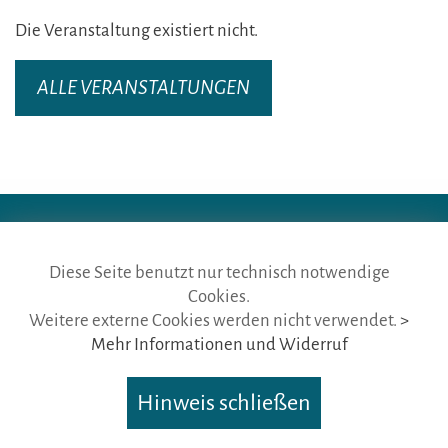
Die Veranstaltung existiert nicht.
ALLE VERANSTALTUNGEN
Diese Seite benutzt nur technisch notwendige
die gästeführer · vertr. durch BVGD · Gustav-Adolf-Str. 33 · D-90439
Cookies.
Nürnberg
Weitere externe Cookies werden nicht verwendet.
>
Telefon: Fon:
+49 (0)911 65 64 675
· Mail:
info@die-gaestefuehrer.de
Mehr Informationen und Widerruf
Nutzungsbedingungen
·
Impressum
·
Datenschutz
Hinweis schließen